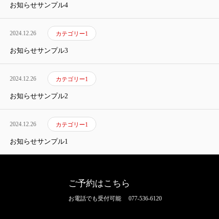
お知らせサンプル4
ホーム
2024.12.26
カテゴリー1
症状・施術
お知らせサンプル3
料金一覧
2024.12.26
カテゴリー1
スタッフ情報
お知らせサンプル2
ブログ
2024.12.26
カテゴリー1
整体店舗一覧
お知らせサンプル1
企業HP
ご予約はこちら
お電話でも受付可能 077-536-6120
ホーム
症状・施術
料金一覧
スタッフ情報
ブログ
整体店